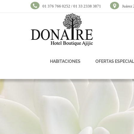
01 376 766 0252 / 01 33 2338 3871
Juárez 
HABITACIONES
OFERTAS ESPECIA